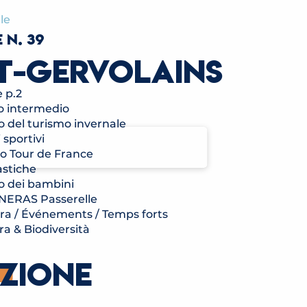
le
 N. 39
NT-GERVOLAINS
e p.2
io intermedio
io del turismo invernale
 sportivi
to Tour de France
astiche
io dei bambini
TINERAS Passerelle
ura / Événements / Temps forts
ra & Biodiversità
EZIONE