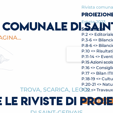
Rivista comuna
PROIEZIONE
 COMUNALE DI SAI
Estate 2023
Sommario
P.2 <> Editorial
GINA...
P.3-6 <> Bilanc
P.8-6 <> Bilanc
P.10 <> Risultati
P.11-14 <> Even
P.15 Azioni scol
P.16 <> Consigl
P.17 <> Bilan I
P.18-19 <> Cult
P.20-21 <> Natu
TROVA, SCARICA, LEGGI...
P.22 <> Travaux
 LE RIVISTE DI PROI
SCARICARE
DI SAINT-GERVAIS