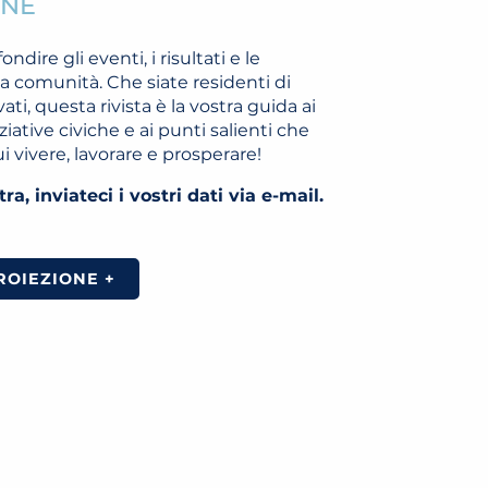
UNE
ndire gli eventi, i risultati e le
a comunità. Che siate residenti di
ati, questa rivista è la vostra guida ai
niziative civiche e ai punti salienti che
 vivere, lavorare e prosperare!
a, inviateci i vostri dati via e-mail.
ROIEZIONE +