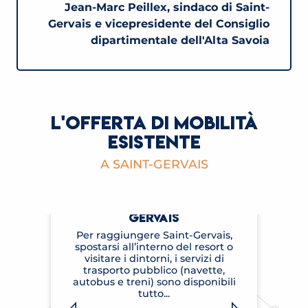
Jean-Marc Peillex, sindaco di Saint-
Gervais e vicepresidente del Consiglio
dipartimentale dell'Alta Savoia
L'OFFERTA DI MOBILITÀ
ESISTENTE
A SAINT-GERVAIS
COME MUOVERSI A SAINT-
GERVAIS
Per raggiungere Saint-Gervais,
spostarsi all’interno del resort o
visitare i dintorni, i servizi di
dé
trasporto pubblico (navette,
autobus e treni) sono disponibili
g
tutto...