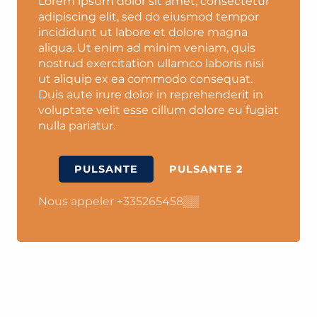
Lorem ipsum dolor sit amet, consectetur
adipiscing elit, sed do eiusmod tempor
incididunt ut labore et dolore magna
aliqua. Ut enim ad minim veniam, quis
nostrud exercitation ullamco laboris nisi
ut aliquip ex ea commodo consequat.
Duis aute irure dolor in reprehenderit in
voluptate velit esse cillum dolore eu fugiat
nulla pariatur.
PULSANTE
PULSANTE 2
Nous appeler
+335265458
▒▒