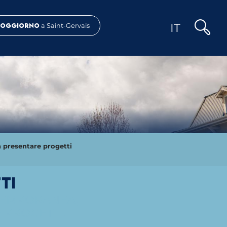
IT
Soggiorno
a Saint-Gervais
Ricerca
a presentare progetti
ti
TEMPORANEA,
 PROGETTI.