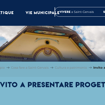
Vivere
a Saint-Gervais
ATIQUE
VIE MUNICIPALE
pio
Cosa fare a Saint-Gervais
Cultura e patrimonio
Invito 
nvito a presentare proget
O DEL SUO PROGRAMMA DI ARTE CON
 LANCIA DIVERSI INVITI A PRESENTARE