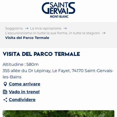
Soggiorno
La mia ispirazione
L’escursionismo in tutte le sue forme, in tutte le stagioni
Visita del Parco Termale
Visita del Parco Termale
Altitudine : 580m
355 allée du Dr Lépinay, Le Fayet, 74170 Saint-Gervais-
les-Bains
Come arrivare
Vado in treno!
Condividere