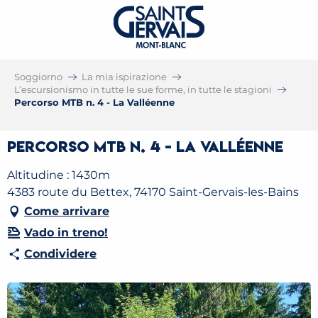
Soggiorno
La mia ispirazione
L’escursionismo in tutte le sue forme, in tutte le stagioni
Percorso MTB n. 4 - La Valléenne
Percorso MTB n. 4 - La Valléenne
Altitudine : 1430m
4383 route du Bettex, 74170 Saint-Gervais-les-Bains
Come arrivare
Vado in treno!
Condividere