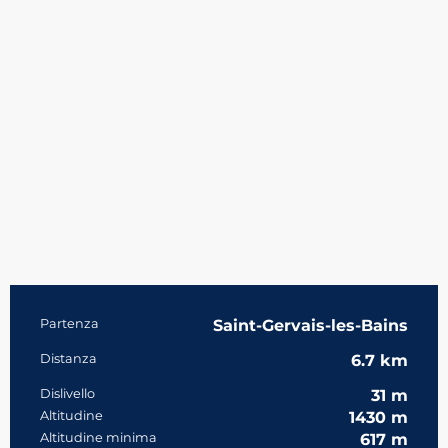
Informazioni pratiche
Partenza
Saint-Gervais-les-Bains
Distanza
6.7 km
Dislivello
31 m
Altitudine
1430 m
Altitudine minima
617 m