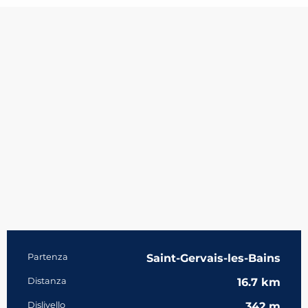
Informazioni pratiche
Partenza
Saint-Gervais-les-Bains
Distanza
16.7 km
Dislivello
342 m