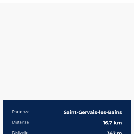
Informazioni pratiche
Partenza
Saint-Gervais-les-Bains
Distanza
16.7 km
Dislivello
342 m