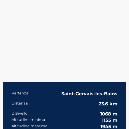
Informazioni pratiche
Partenza
Saint-Gervais-les-Bains
Distanza
23.6 km
Dislivello
1068 m
Altitudine minima
1155 m
Altitudine massima
1945 m