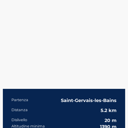
Informazioni pratiche
Partenza
Saint-Gervais-les-Bains
Distanza
5.2 km
Dislivello
20 m
Altitudine minima
1390 m