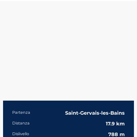
Informazioni pratiche
Partenza
Saint-Gervais-les-Bains
Distanza
17.9 km
Dislivello
788 m