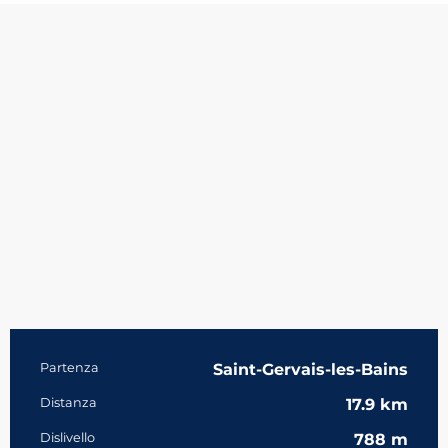
Informazioni pratiche
Partenza
Saint-Gervais-les-Bains
Distanza
17.9 km
Dislivello
788 m