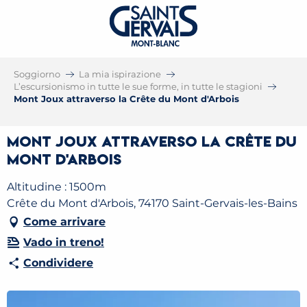
Soggiorno
La mia ispirazione
L’escursionismo in tutte le sue forme, in tutte le stagioni
Mont Joux attraverso la Crête du Mont d'Arbois
Mont Joux attraverso la Crête du
Mont d'Arbois
Altitudine : 1500m
Crête du Mont d'Arbois, 74170 Saint-Gervais-les-Bains
Come arrivare
Vado in treno!
Condividere