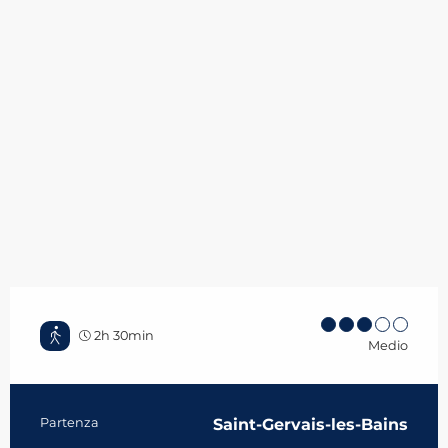
2h 30min
Medio
Informazioni pratiche
Partenza
Saint-Gervais-les-Bains