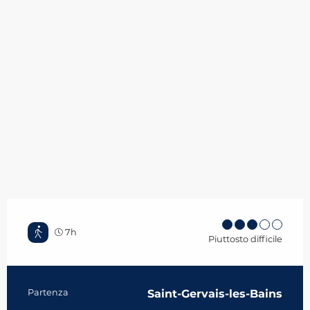
7h
Piuttosto difficile
Informazioni pratiche
Partenza
Saint-Gervais-les-Bains