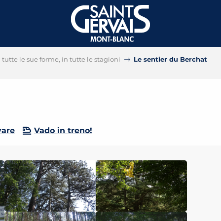
tutte le sue forme, in tutte le stagioni
Le sentier du Berchat
vare
Vado in treno!