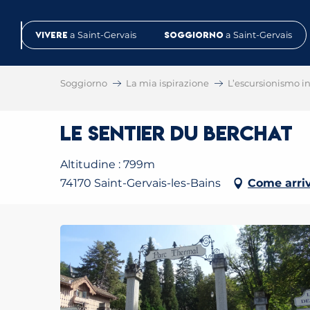
Aller
au
Vivere
a Saint-Gervais
Soggiorno
a Saint-Gervais
contenu
principal
Soggiorno
La mia ispirazione
L’escursionismo in 
Le sentier du Berchat
Altitudine : 799m
74170 Saint-Gervais-les-Bains
Come arri