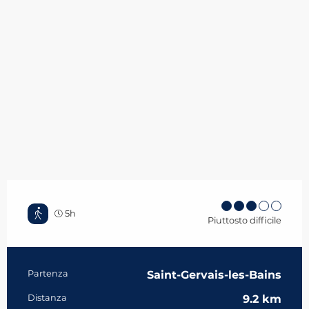
5h
Piuttosto difficile
Informazioni pratiche
Partenza
Saint-Gervais-les-Bains
Distanza
9.2 km