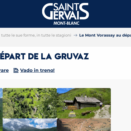
tutte le sue forme, in tutte le stagioni
Le Mont Vorassay au dépa
épart de la Gruvaz
vare
Vado in treno!