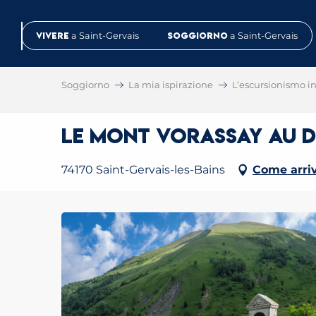
Aller
au
Vivere
a Saint-Gervais
Soggiorno
a Saint-Gervais
contenu
principal
Soggiorno
La mia ispirazione
L’escursionismo in 
Le Mont Vorassay au d
74170 Saint-Gervais-les-Bains
Come arri