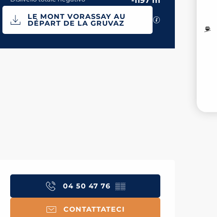
-1197 m
Documentazione
M
LE MONT VORASSAY AU
I file GPX / KML
DÉPART DE LA GRUVAZ
I
Dislivello
1196 m de Dislivello
V
Orari e contatti
04 50 47 76
▒▒
CONTATTATECI