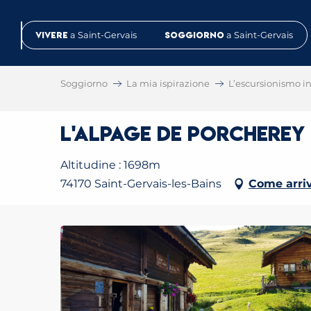
Aller
au
Vivere
a Saint-Gervais
Soggiorno
a Saint-Gervais
contenu
principal
Soggiorno
La mia ispirazione
L’escursionismo in 
L'Alpage de Porcherey
Altitudine : 1698m
74170 Saint-Gervais-les-Bains
Come arri