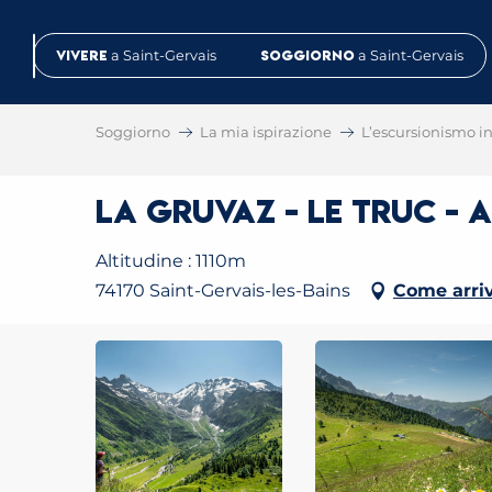
Aller
au
Vivere
a Saint-Gervais
Soggiorno
a Saint-Gervais
contenu
principal
Soggiorno
La mia ispirazione
L’escursionismo in 
La Gruvaz - Le Truc - 
Altitudine : 1110m
74170 Saint-Gervais-les-Bains
Come arri