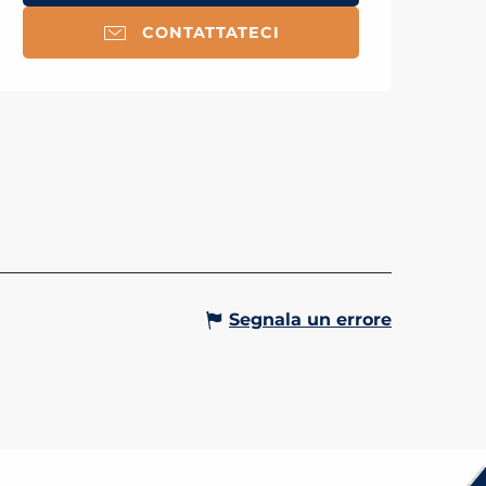
CONTATTATECI
ES DE LA GRUVAZ
cevole visita di un’ora durante
e potrete, con un po' di fortuna,
re camoscio e marmotte. Alt.
1000m
Gervais-les-Bains
Segnala un errore