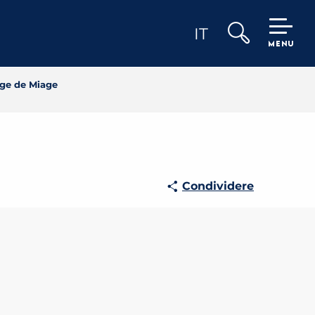
IT
MENU
Ricerca
age de Miage
Condividere