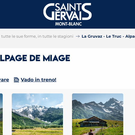
tutte le sue forme, in tutte le stagioni
La Gruvaz - Le Truc - Alp
Alpage de Miage
vare
Vado in treno!