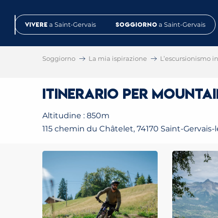
Aller
au
Vivere
a Saint-Gervais
Soggiorno
a Saint-Gervais
contenu
principal
Soggiorno
La mia ispirazione
L’escursionismo in 
Itinerario per mountain
Altitudine : 850m
115 chemin du Châtelet, 74170 Saint-Gervais-