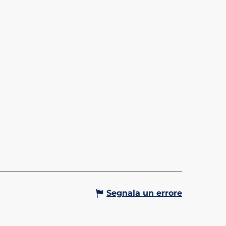
LLÉEN
o un accesso diretto dalla valle
 della località, il Valléen
 l'accesso ai villaggi di Le Fayet
-Gervais, al comprensorio
 e alle...
Gervais-les-Bains
Segnala un errore