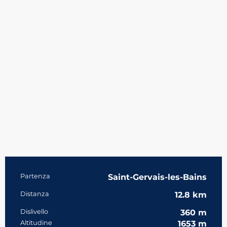
Informazioni pratiche
Partenza
Saint-Gervais-les-Bains
Distanza
12.8 km
Dislivello
360 m
Altitudine
1653 m