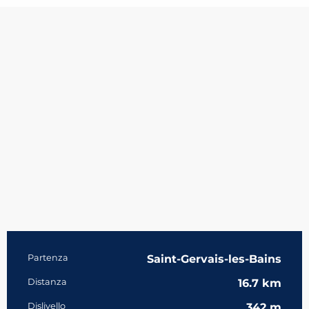
Informazioni pratiche
Partenza
Saint-Gervais-les-Bains
Distanza
16.7 km
Dislivello
342 m