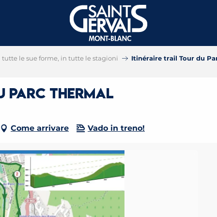
tutte le sue forme, in tutte le stagioni
Itinéraire trail Tour du P
du Parc Thermal
Come arrivare
Vado in treno!