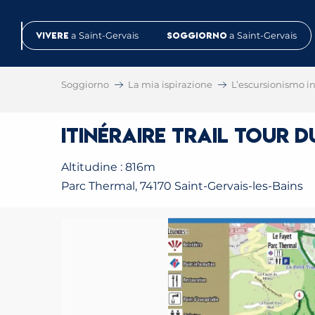
Aller
au
Vivere
a Saint-Gervais
Soggiorno
a Saint-Gervais
contenu
principal
Soggiorno
La mia ispirazione
L’escursionismo in 
Itinéraire trail Tour 
Altitudine : 816m
Parc Thermal, 74170 Saint-Gervais-les-Bains