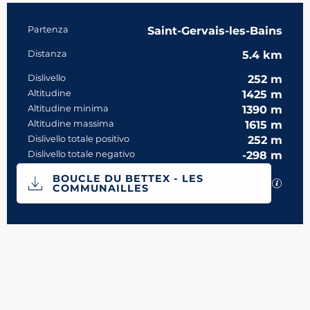
Informazioni pratiche
Partenza
Saint-Gervais-les-Bains
Distanza
5.4 km
Dislivello
252 m
Altitudine
1425 m
Altitudine minima
1390 m
Altitudine massima
1615 m
Dislivello totale positivo
252 m
Dislivello totale negativo
-298 m
Documentazione
BOUCLE DU BETTEX - LES
I file
COMMUNAILLES
252 m de Dislivello
Dislivello