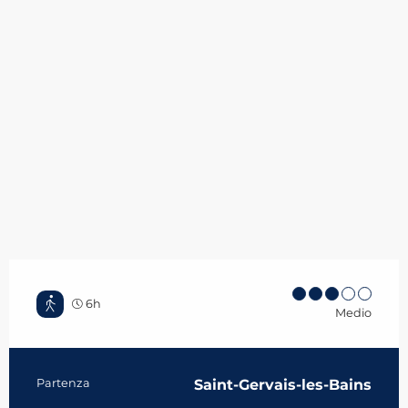
6h
Medio
Informazioni pratiche
Partenza
Saint-Gervais-les-Bains