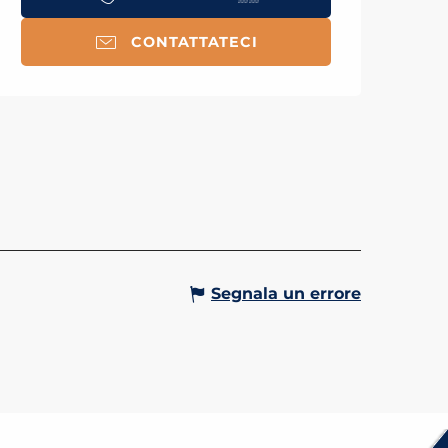
CONTATTATECI
HEGGIO DI CHATTRIX
ggio con una capacità totale di
ti.
Gervais-les-Bains
Segnala un errore