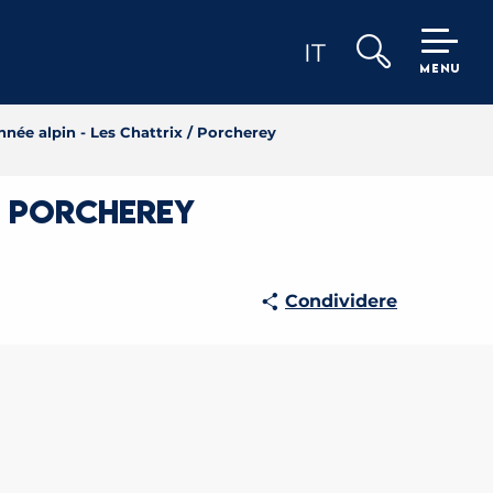
IT
MENU
Ricerca
nnée alpin - Les Chattrix / Porcherey
 / Porcherey
Condividere