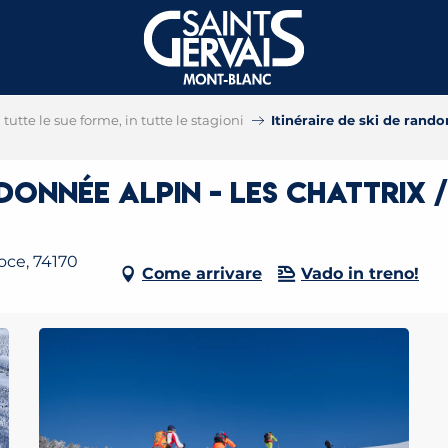
tutte le sue forme, in tutte le stagioni
Itinéraire de ski de rando
ndonnée alpin - Les Chattrix
oce, 74170
Come arrivare
Vado in treno!