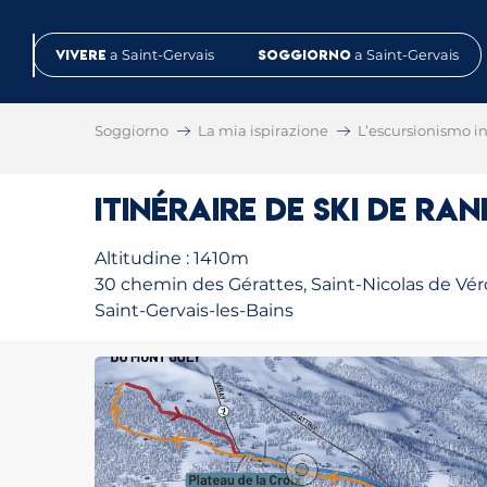
Aller
au
Vivere
a Saint-Gervais
Soggiorno
a Saint-Gervais
contenu
principal
Soggiorno
La mia ispirazione
L’escursionismo in 
Itinéraire de ski de ra
Altitudine : 1410m
30 chemin des Gérattes, Saint-Nicolas de Vér
Saint-Gervais-les-Bains