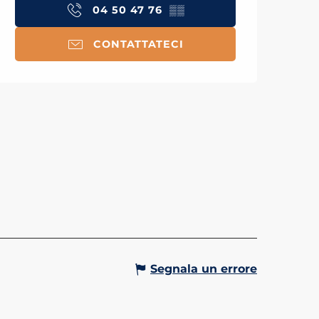
04 50 47 76
▒▒
CONTATTATECI
OLA L'ALPIN - SAINT-
AIS/LE BETTEX
novia Alpin vi porta sul Plateau
ex a 1450 metri di altitudine.
sia in estate che in inverno, si può
 di una vista panoramica
ato sul Monte...
Gervais-les-Bains
Segnala un errore