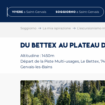
Aller
au
Vivere
a Saint-Gervais
Soggiorno
a Saint-Gervais
contenu
principal
Soggiorno
La mia ispirazione
L’escursionismo in 
Du Bettex au Plateau d
Altitudine : 1450m
Départ de la Piste Multi-usages, Le Bettex, 74
Gervais-les-Bains