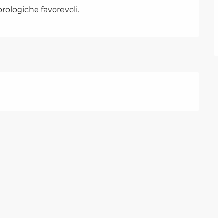
rologiche favorevoli.
GOND
GERV
La cabi
du Bett
Lassù, 
godere
mozzafi
Saint-