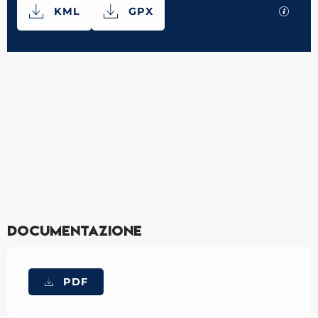
Documentazione
I file
KML
GPX
897 m de Dislivello
Dislivello
Documentazione
PDF