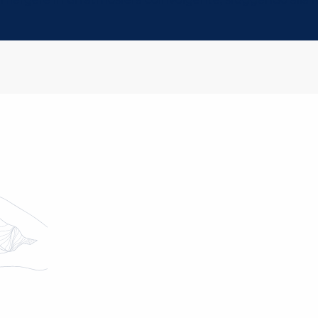
OSSERVAZIONE ASTRON