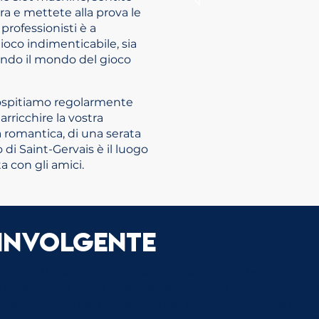
ira e mettete alla prova le
professionisti è a
ioco indimenticabile, sia
rendo il mondo del gioco
, ospitiamo regolarmente
rricchire la vostra
a romantica, di una serata
ò di Saint-Gervais è il luogo
a con gli amici.
involgente
 ricordi indimenticabili, dove la suspense dei giochi, le r
un’esperienza unica, rafforzando i legami e aggiungendo
ace e stimolante, progettato per creare emozioni e diver
mmergere in un’atmosfera coinvolgente, sfuggendo alla r