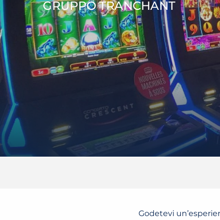
GRUPPO TRANCHANT
Godetevi un’esperien