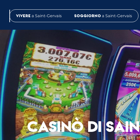
Aller
au
Vivere
a Saint-Gervais
Soggiorno
a Saint-Gervais
contenu
principal
CASINÒ DI SAI