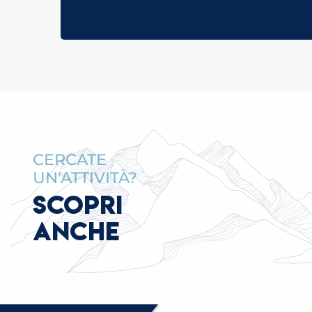
CERCATE
UN'ATTIVITÀ?
SCOPRI
ANCHE