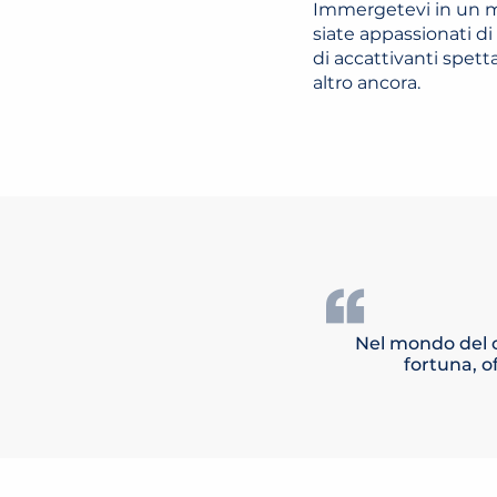
Immergetevi in un mo
siate appassionati di 
di accattivanti spett
altro ancora.
Nel mondo del ca
fortuna, of
CASINO SAINT-GERVAIS MONT-