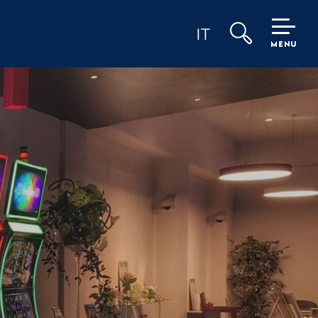
IT
MENU
Ricerca