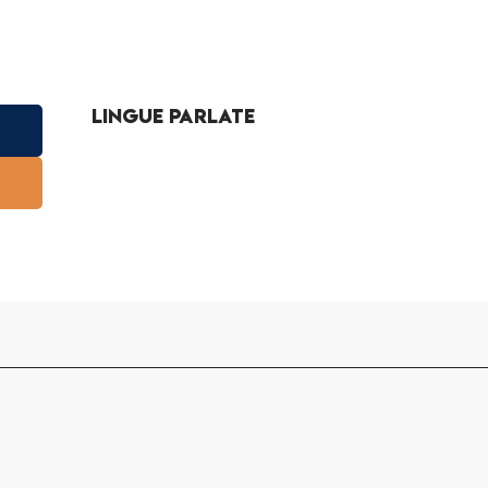
Lingue parlate
Lingue parlate