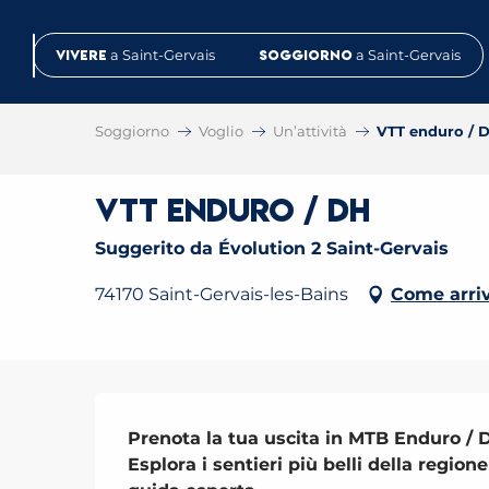
Aller
au
Vivere
a Saint-Gervais
Soggiorno
a Saint-Gervais
contenu
principal
Soggiorno
Voglio
Un’attività
VTT enduro / 
VTT enduro / DH
Suggerito da Évolution 2 Saint-Gervais
74170 Saint-Gervais-les-Bains
Come arri
Descrizione
Prenota la tua uscita in MTB Enduro / D
Esplora i sentieri più belli della regi