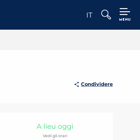
IT
MENU
Ricerca
Condividere
Orari e contatti
A lieu oggi
Vedi gli orari