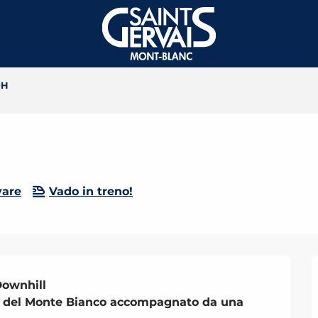
DH
vare
Vado in treno!
ownhill

one del Monte Bianco accompagnato da una 