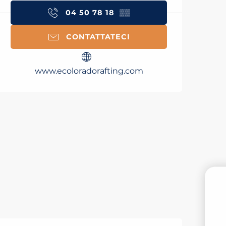
04 50 78 18
▒▒
CONTATTATECI
www.ecoloradorafting.com
PR