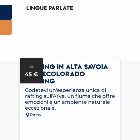
Lingue parlate
Lingue parlate
RAFTING IN ALTA SAVOIA
da
CON ECOLORADO
45
€
RAFTING
Godetevi un'esperienza unica di
rafting sull'Arve, un fiume che offre
emozioni e un ambiente naturale
eccezionale.
Passy