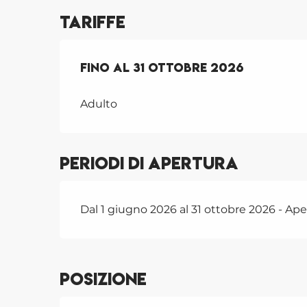
Tariffe
Dal
Fino al
1 giugno 2026
31 ottobre 2026
al
31 ottobre
Adulto
Periodi di apertura
Dal 1 giugno 2026 al 31 ottobre 2026 - Aper
Posizione