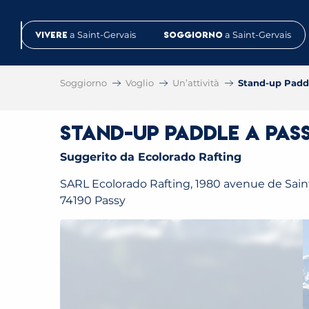
Aller
au
Vivere
a Saint-Gervais
Soggiorno
a Saint-Gervais
contenu
principal
Soggiorno
Voglio
Un’attività
Stand-up Paddl
Stand-up Paddle a Pa
Suggerito da Ecolorado Rafting
SARL Ecolorado Rafting, 1980 avenue de Saint
74190 Passy