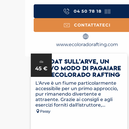
04 50 78 18
▒▒
CONTATTATECI
www.ecoloradorafting.com
AIRBOAT SULL'ARVE, UN
da
NUOVO MODO DI PAGAIARE
45
€
CON ECOLORADO RAFTING
L'Arve è un fiume particolarmente
accessibile per un primo approccio,
pur rimanendo divertente e
attraente. Grazie ai consigli e agli
esercizi forniti dall'istruttore,...
Passy