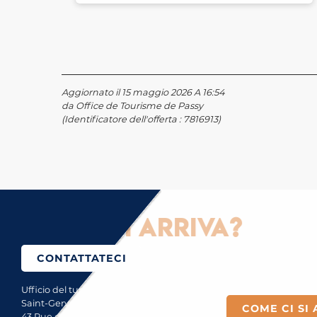
Aggiornato il 15 maggio 2026 A 16:54
da Office de Tourisme de Passy
(Identificatore dell'offerta :
7816913
)
ome ci si arriva?
CONTATTATECI
Ufficio del turismo di
Saint-Gervais Mont-Blanc
COME CI SI 
43 Rue du Mont-Blanc