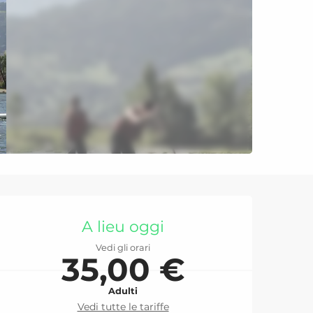
Orari e contatti
A lieu oggi
Vedi gli orari
35,00 €
Adulti
Vedi tutte le tariffe