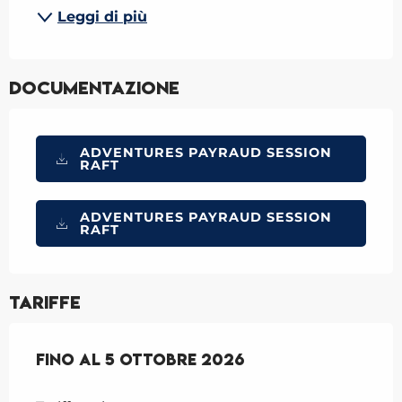
Leggi di più
Documentazione
ADVENTURES PAYRAUD SESSION
RAFT
ADVENTURES PAYRAUD SESSION
RAFT
Tariffe
Dal
Fino al
1 aprile 2026
5 ottobre 2026
al
5 ottobre 2026