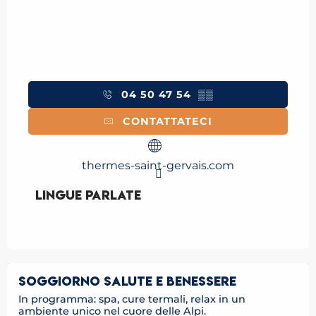
04 50 47 54
▒▒
CONTATTATECI
thermes-saint-gervais.com
Lingue parlate
Lingue parlate
SOGGIORNO SALUTE E BENESSERE
In programma: spa, cure termali, relax in un
ambiente unico nel cuore delle Alpi.