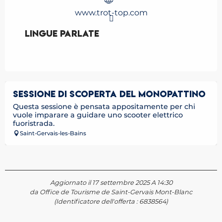
www.trot-top.com
Lingue parlate
Lingue parlate
SESSIONE DI SCOPERTA DEL MONOPATTINO
Questa sessione è pensata appositamente per chi
vuole imparare a guidare uno scooter elettrico
fuoristrada.
Saint-Gervais-les-Bains
Aggiornato il 17 settembre 2025 A 14:30
da Office de Tourisme de Saint-Gervais Mont-Blanc
(Identificatore dell'offerta :
6838564
)