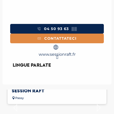
04 50 93 63
▒▒
CONTATTATECI
www.sessionraft.fr
Lingue parlate
Lingue parlate
HYDROSPEED SPORT A PASSY CON
SESSION RAFT
Passy