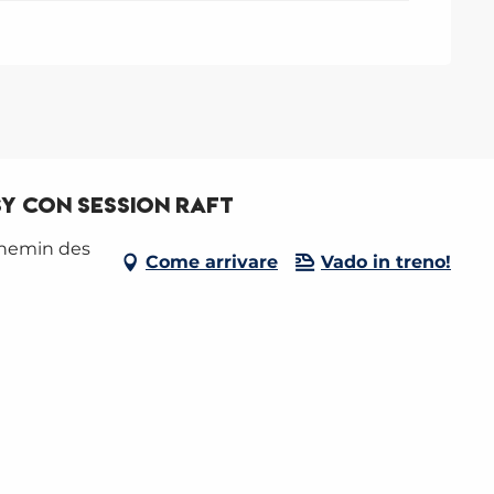
y con Session Raft
chemin des
Come arrivare
Vado in treno!