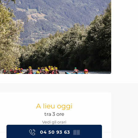
Orari e contatti
A lieu oggi
tra 3 ore
Vedi gli orari
04 50 93 63
▒▒