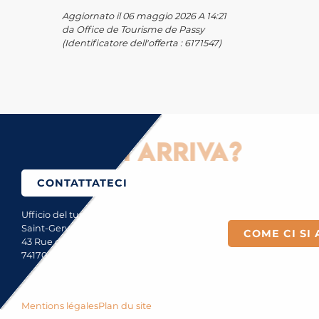
Aggiornato il 06 maggio 2026 A 14:21
da Office de Tourisme de Passy
(Identificatore dell'offerta :
6171547
)
ome ci si arriva?
CONTATTATECI
Ufficio del turismo di
Saint-Gervais Mont-Blanc
COME CI SI 
43 Rue du Mont-Blanc
74170 Saint-Gervais
Mentions légales
Plan du site