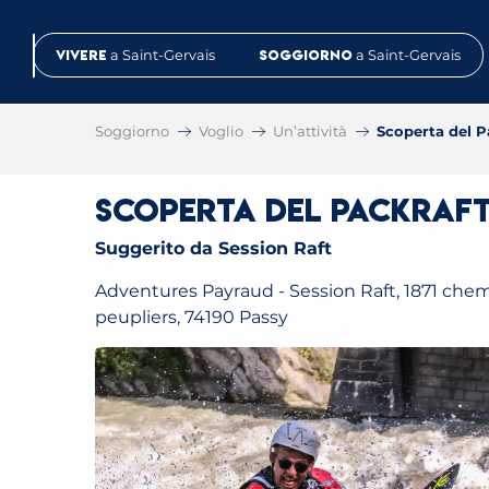
Aller
au
Vivere
a Saint-Gervais
Soggiorno
a Saint-Gervais
contenu
principal
Soggiorno
Voglio
Un’attività
Scoperta del P
Scoperta del Packraft
Suggerito da Session Raft
Adventures Payraud - Session Raft, 1871 che
peupliers, 74190 Passy