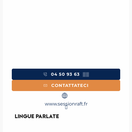
04 50 93 63
▒▒
CONTATTATECI
www.sessionraft.fr
Lingue parlate
Lingue parlate