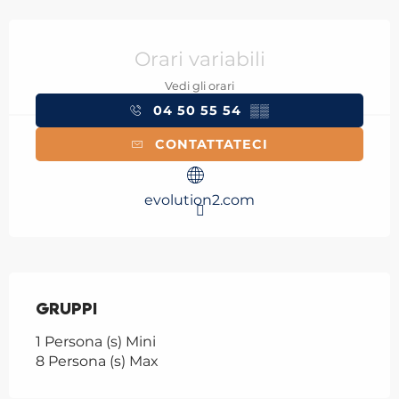
Orari e contatti
Orari variabili
Vedi gli orari
04 50 55 54
▒▒
CONTATTATECI
evolution2.com
Gruppi
Gruppi
1 Persona (s) Mini
8 Persona (s) Max