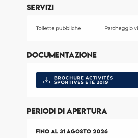
Servizi
Toilette pubbliche
Parcheggio v
Documentazione
BROCHURE ACTIVITÉS
SPORTIVES ETÉ 2019
Periodi di apertura
Dal
Fino al
30 giugno 2026
31 agosto 2026
al
31 agost