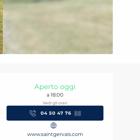
Orari e contatti
Aperto oggi
a 18:00
Vedi gli orari
04 50 47 76
▒▒
www.saintgervais.com