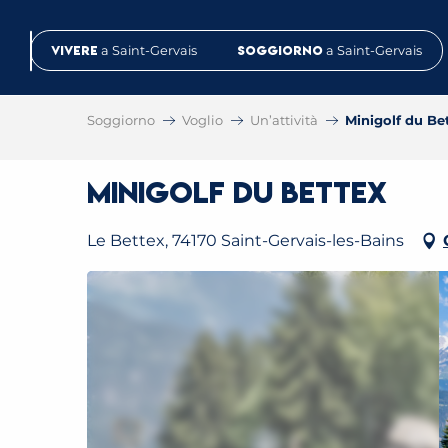
Aller
au
Vivere
a Saint-Gervais
Soggiorno
a Saint-Gervais
contenu
principal
Soggiorno
Voglio
Un’attività
Minigolf du Be
Minigolf du Bettex
Le Bettex, 74170 Saint-Gervais-les-Bains