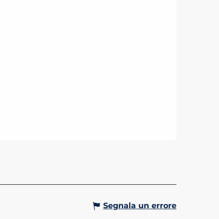
OLA L'ALPIN - SAINT-
AIS/LE BETTEX
novia Alpin vi porta sul Plateau
ex a 1450 metri di altitudine.
sia in estate che in inverno, si può
 di una vista panoramica
ato sul Monte...
Gervais-les-Bains
Segnala un errore