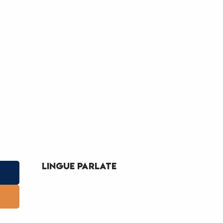
Lingue parlate
Lingue parlate