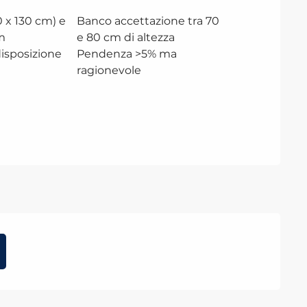
 x 130 cm) e
Banco accettazione tra 70
m
e 80 cm di altezza
disposizione
Pendenza >5% ma
ragionevole