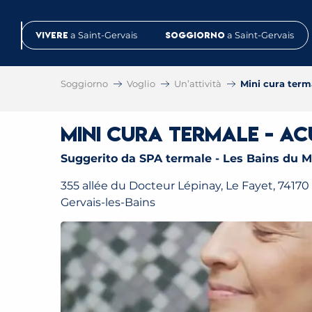
Aller
au
Vivere
a Saint-Gervais
Soggiorno
a Saint-Gervais
contenu
principal
Soggiorno
Voglio
Un’attività
Mini cura term
Mini cura termale - Ac
Suggerito da SPA termale - Les Bains du 
355 allée du Docteur Lépinay, Le Fayet, 74170 
Gervais-les-Bains