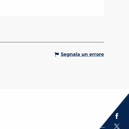
 CURE TERMALI
mmi a partire da 2 giorni per
are trattamenti termali
lizzati, salute e relax alle Terme
t-Gervais.
Gervais-les-Bains
Segnala un errore
Espace presse
Brochures