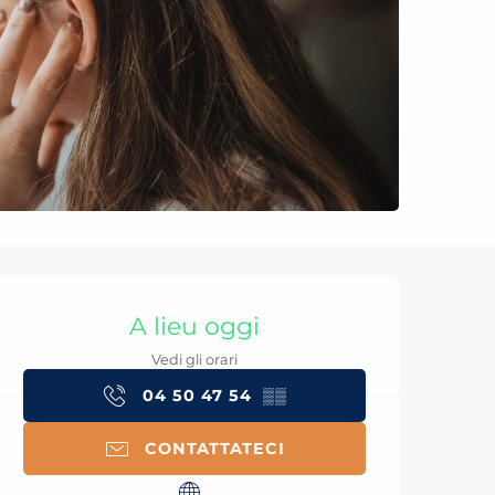
Orari e contatti
A lieu oggi
Vedi gli orari
04 50 47 54
▒▒
CONTATTATECI