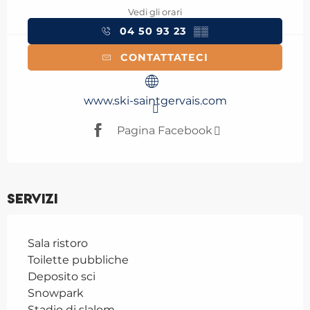
Vedi gli orari
04 50 93 23
▒▒
CONTATTATECI
www.ski-saintgervais.com
Pagina Facebook
Servizi
Sala ristoro
Toilette pubbliche
Deposito sci
Snowpark
Stadio di slalom