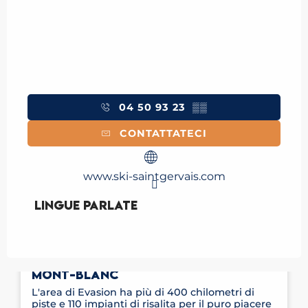
04 50 93 23
▒▒
CONTATTATECI
www.ski-saintgervais.com
Lingue parlate
Lingue parlate
COMPRENSORIO SCIISTICO EVASION
MONT-BLANC
L'area di Evasion ha più di 400 chilometri di
piste e 110 impianti di risalita per il puro piacere