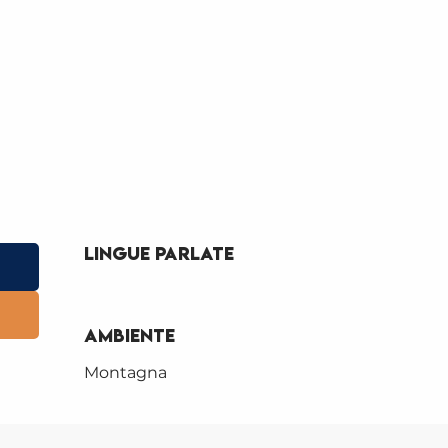
Lingue parlate
Lingue parlate
Ambiente
Ambiente
Montagna