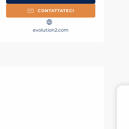
CONTATTATECI
evolution2.com
PR
M