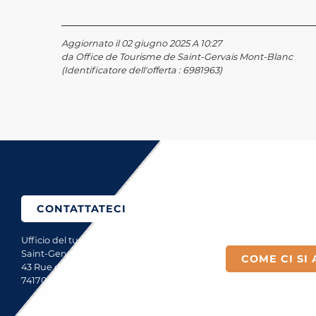
Aggiornato il 02 giugno 2025 A 10:27
da Office de Tourisme de Saint-Gervais Mont-Blanc
(Identificatore dell'offerta :
6981963
)
Come ci si arriva?
CONTATTATECI
Ufficio del turismo di
Saint-Gervais Mont-Blanc
COME CI SI 
43 Rue du Mont-Blanc
74170 Saint-Gervais