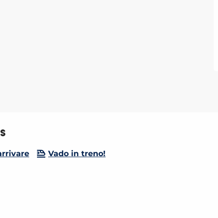
zs
rrivare
Vado in treno!