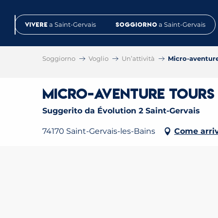
Aller
au
Vivere
a Saint-Gervais
Soggiorno
a Saint-Gervais
contenu
principal
Soggiorno
Voglio
Un’attività
Micro-aventure
Micro-aventure tours 
Suggerito da Évolution 2 Saint-Gervais
74170 Saint-Gervais-les-Bains
Come arri