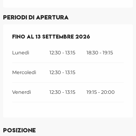
Periodi di apertura
Dal
Fino al
1 giugno 2026
13 settembre 2026
al
13 settembre 2026
Lunedì
12:30 - 13:15
18:30 - 19:15
Mercoledì
12:30 - 13:15
Venerdì
12:30 - 13:15
19:15 - 20:00
Posizione