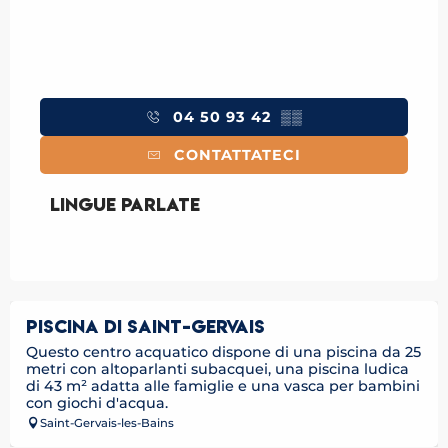
04 50 93 42
▒▒
CONTATTATECI
Lingue parlate
Lingue parlate
PISCINA DI SAINT-GERVAIS
Questo centro acquatico dispone di una piscina da 25
metri con altoparlanti subacquei, una piscina ludica
di 43 m² adatta alle famiglie e una vasca per bambini
con giochi d'acqua.
Saint-Gervais-les-Bains