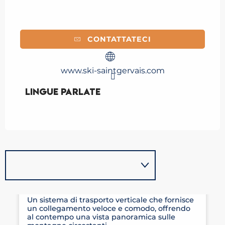
CONTATTATECI
www.ski-saintgervais.com
Lingue parlate
Lingue parlate
ASCENSORE THERMES
Un sistema di trasporto verticale che fornisce
un collegamento veloce e comodo, offrendo
al contempo una vista panoramica sulle