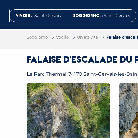
Aller
au
Vivere
a Saint-Gervais
Soggiorno
a Saint-Gervais
contenu
principal
Soggiorno
Voglio
Un’attività
Falaise d'esca
Falaise d'escalade du
Le Parc Thermal, 74170 Saint-Gervais-les-Bain