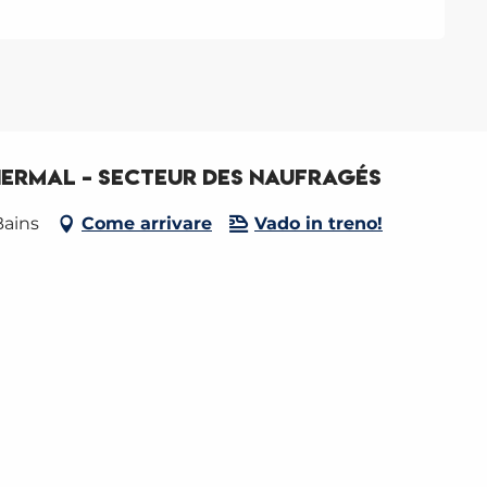
hermal - Secteur des Naufragés
Bains
Come arrivare
Vado in treno!