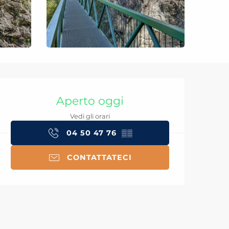
Orari e contatti
Aperto oggi
Vedi gli orari
04 50 47 76
▒▒
CONTATTATECI