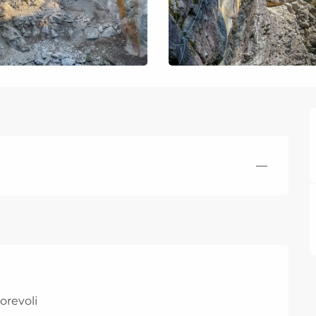
—
orevoli