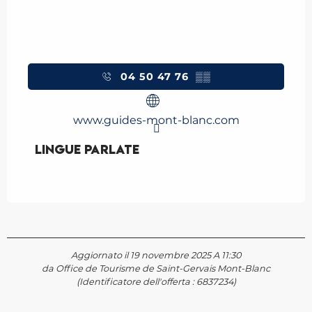
04 50 47 76
▒▒
www.guides-mont-blanc.com
Lingue parlate
Lingue parlate
Aggiornato il 19 novembre 2025 A 11:30
da Office de Tourisme de Saint-Gervais Mont-Blanc
(Identificatore dell'offerta :
6837234
)