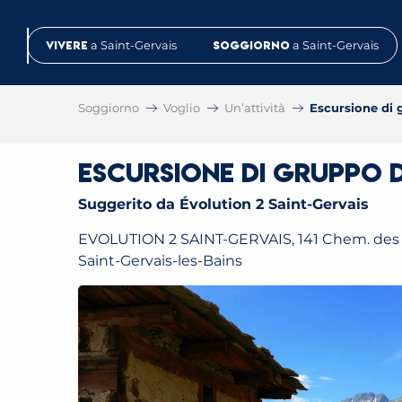
Aller
au
Vivere
a Saint-Gervais
Soggiorno
a Saint-Gervais
contenu
principal
Soggiorno
Voglio
Un’attività
Escursione di 
Escursione di gruppo 
Suggerito da Évolution 2 Saint-Gervais
EVOLUTION 2 SAINT-GERVAIS, 141 Chem. des 
Saint-Gervais-les-Bains