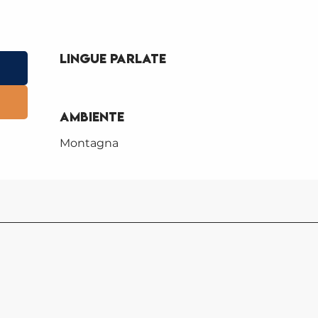
Lingue parlate
Lingue parlate
Ambiente
Ambiente
Montagna