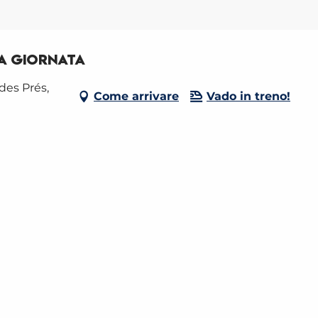
za giornata
es Prés,
Come arrivare
Vado in treno!