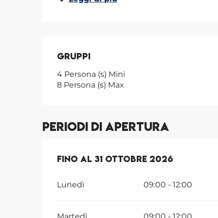
Gruppi
Gruppi
4 Persona (s) Mini
8 Persona (s) Max
Periodi di apertura
Dal
Fino al
1 aprile 2026
31 ottobre 2026
al
31 ottobre 
Lunedì
09:00 - 12:00
Martedì
09:00 - 12:00