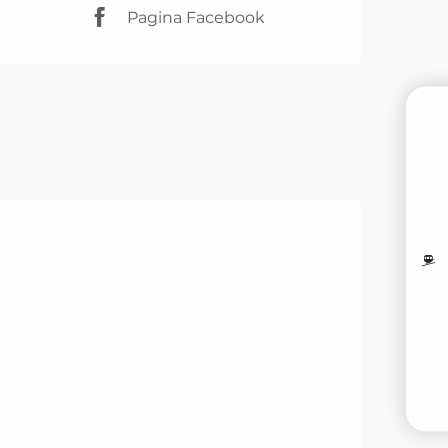
Pagina Facebook
PR
M
I
V