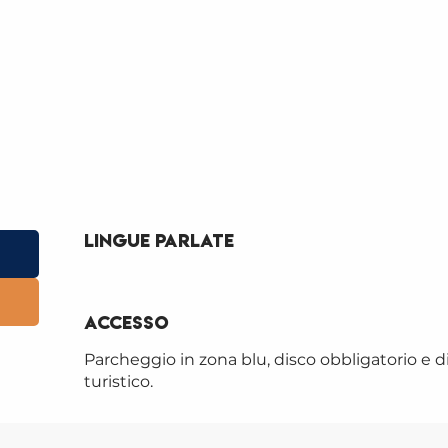
Lingue parlate
Lingue parlate
Accesso
Accesso
Parcheggio in zona blu, disco obbligatorio e d
BIBL
turistico.
FERN
Nel cuo