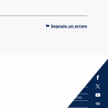
d Braudel è un luogo conviviale
te a disposizione più di 26.000
nti suddivisi tra romanzi,
tari, fumetti,...
Gervais-les-Bains
Segnala un errore
Espace presse
Brochures
Labels
Partenaires
FAQ