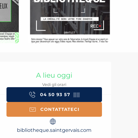
Orari e contatti
A lieu oggi
Vedi gli orari
04 50 93 57
▒▒
CONTATTATECI
bibliotheque.saintgervais.com