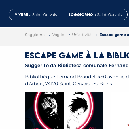
Aller
au
Vivere
a Saint-Gervais
Soggiorno
a Saint-Gervais
contenu
principal
Soggiorno
Voglio
Un’attività
Escape game à 
Escape game à la bibl
Suggerito da Biblioteca comunale Fernand
Bibliothèque Fernand Braudel, 450 avenue 
d'Arbois, 74170 Saint-Gervais-les-Bains