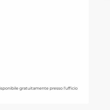
isponibile gratuitamente presso l’ufficio
IOTECA COMUNALE
AND BRAUDEL
re di Saint-Gervais, la biblioteca