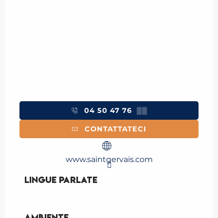
04 50 47 76
▒▒
CONTATTATECI
www.saintgervais.com
Lingue parlate
Lingue parlate
Ambiente
Ambiente